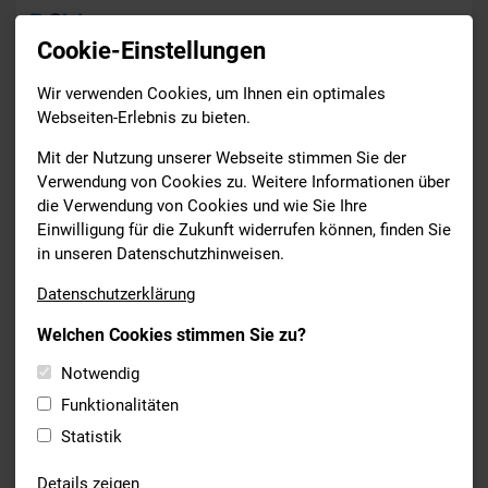
Cookie-Einstellungen
Wir verwenden Cookies, um Ihnen ein optimales
Leistungs- & Wettkampfsport
Synchronschwimmen
Webseiten-Erlebnis zu bieten.
Aktuelles
Mit der Nutzung unserer Webseite stimmen Sie der
Drucken
Verwendung von Cookies zu. Weitere Informationen über
die Verwendung von Cookies und wie Sie Ihre
Einwilligung für die Zukunft widerrufen können, finden Sie
AKTUELLES
in unseren Datenschutzhinweisen.
SYNCHRONSCHWIMMEN
Datenschutzerklärung
Welchen Cookies stimmen Sie zu?
44 Nachrichten
Notwendig
Funktionalitäten
SYNCHRONSCHWIMMEN
Statistik
05.08.2026
Doppelt starke Nachrichten von der EM in Paris
Details zeigen