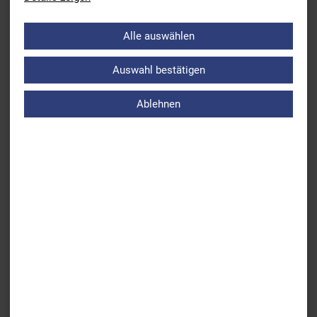
Baden-
Schwimmverband Württemberg
Württemberg
Alle auswählen
Berlin
Berliner Schwimmverband
Auswahl bestätigen
Brandenburg
Landesschwimmverband Brandenburg
Ablehnen
Bremen
Landesschwimmverband Bremen
Hamburg
Hamburger Schwimmverband
Hessen
Hessischen Schwimm-Verband
Mecklenburg-
Schwimm-Verband Mecklenburg-
Vorpommern
Vorpommern
Niedersachsen
Landesschwimmverband Niedersachsen
Nordrhein-
Schwimmverband Nordrhein-Westfalen
Westfalen