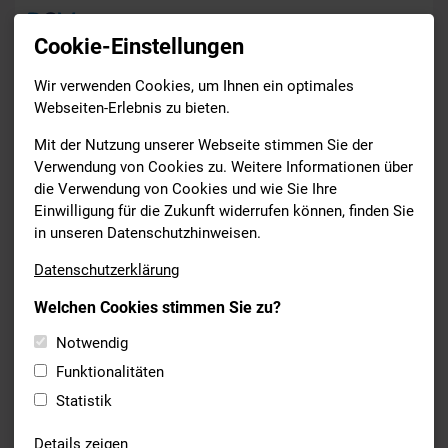
Cookie-Einstellungen
Wir verwenden Cookies, um Ihnen ein optimales
Service
Landesverbände
Webseiten-Erlebnis zu bieten.
Drucken
Mit der Nutzung unserer Webseite stimmen Sie der
Verwendung von Cookies zu. Weitere Informationen über
die Verwendung von Cookies und wie Sie Ihre
Übergeordnete Verbände
Einwilligung für die Zukunft widerrufen können, finden Sie
in unseren Datenschutzhinweisen.
Deutschland
Deutscher Schwimmverband
Datenschutzerklärung
Bayern
Bayerischer Landes-Sportverband
Welchen Cookies stimmen Sie zu?
Notwendig
Landesschwimmverbände
Funktionalitäten
Statistik
Baden-
Badischer Schwimmverband
Württemberg
Details zeigen