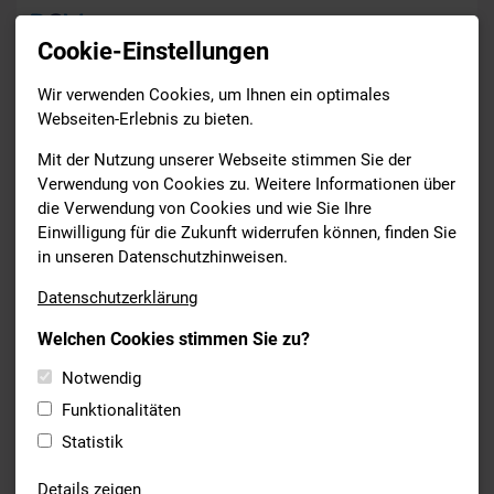
Cookie-Einstellungen
Wir verwenden Cookies, um Ihnen ein optimales
Termine
Webseiten-Erlebnis zu bieten.
Drucken
Mit der Nutzung unserer Webseite stimmen Sie der
Verwendung von Cookies zu. Weitere Informationen über
die Verwendung von Cookies und wie Sie Ihre
Samstag
Einwilligung für die Zukunft widerrufen können, finden Sie
27
in unseren Datenschutzhinweisen.
Juni 2026
Datenschutzerklärung
bis
Welchen Cookies stimmen Sie zu?
Samstag
27
Notwendig
Funktionalitäten
Juni 2026
Statistik
SCHWIMMEN
Details zeigen