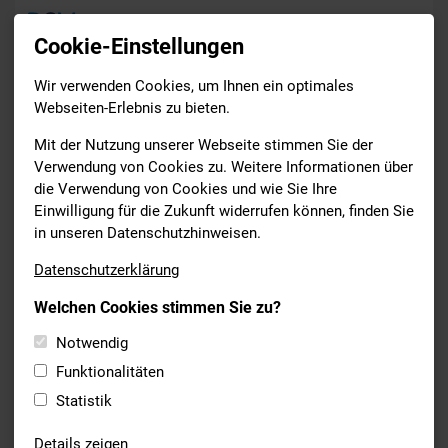
Cookie-Einstellungen
Wir verwenden Cookies, um Ihnen ein optimales
Termine
Webseiten-Erlebnis zu bieten.
Drucken
Mit der Nutzung unserer Webseite stimmen Sie der
Verwendung von Cookies zu. Weitere Informationen über
die Verwendung von Cookies und wie Sie Ihre
Samstag
Einwilligung für die Zukunft widerrufen können, finden Sie
26
in unseren Datenschutzhinweisen.
September 2026
Datenschutzerklärung
bis
Welchen Cookies stimmen Sie zu?
Samstag
26
Notwendig
Funktionalitäten
September 2026
Statistik
SCHWIMMEN
Details zeigen