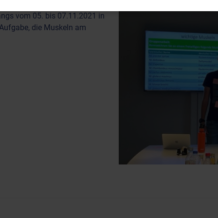
gitalen Format unmöglich – die
ngs vom 05. bis 07.11.2021 in
 Aufgabe, die Muskeln am