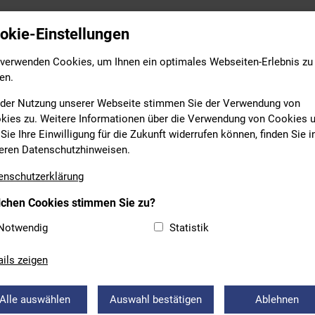
Leistungs- & Wettkampfsport
Breitensport
Bildung
okie-Einstellungen
 verwenden Cookies, um Ihnen ein optimales Webseiten-Erlebnis zu
en.
 der Nutzung unserer Webseite stimmen Sie der Verwendung von
kies zu. Weitere Informationen über die Verwendung von Cookies 
Sie Ihre Einwilligung für die Zukunft widerrufen können, finden Sie i
eren Datenschutzhinweisen.
enschutzerklärung
chen Cookies stimmen Sie zu?
AULEHRGANG FACHÜBERGREI
Notwendig
Statistik
 II DER TR C AUSBILDUNG
ails zeigen
uss vom Aufbaulehrgang am vergangenen Wochenende in Wür
Alle auswählen
Auswahl bestätigen
Ablehnen