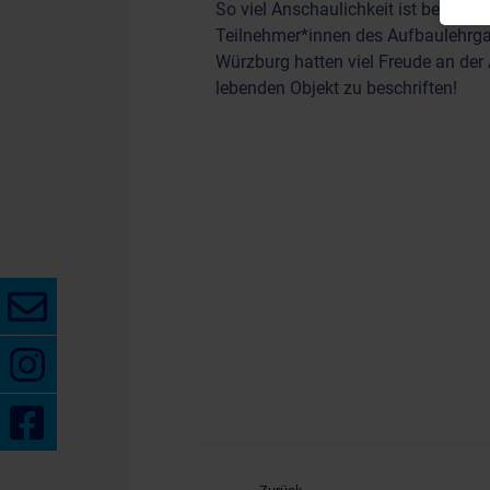
So viel Anschaulichkeit ist beim di
Teilnehmer*innen des Aufbaulehrga
Würzburg hatten viel Freude an der
lebenden Objekt zu beschriften!