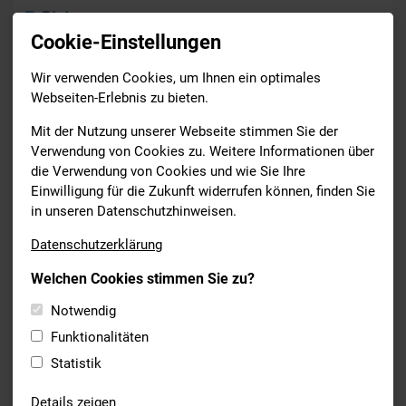
Cookie-Einstellungen
Wir verwenden Cookies, um Ihnen ein optimales
Berichte
Webseiten-Erlebnis zu bieten.
Drucken
Mit der Nutzung unserer Webseite stimmen Sie der
Verwendung von Cookies zu. Weitere Informationen über
die Verwendung von Cookies und wie Sie Ihre
WASSERBALL
Einwilligung für die Zukunft widerrufen können, finden Sie
29.10.2019
in unseren Datenschutzhinweisen.
BAYERISCHE
Datenschutzerklärung
AUSWAHLMANNSCHAFT U12
Welchen Cookies stimmen Sie zu?
Internationales Turnier in Minsk - Platz 5 für das Team Bayern
Notwendig
Funktionalitäten
Statistik
Details zeigen