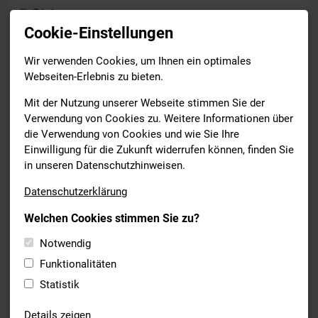
Cookie-Einstellungen
Wir verwenden Cookies, um Ihnen ein optimales
Berichte
Webseiten-Erlebnis zu bieten.
Drucken
Mit der Nutzung unserer Webseite stimmen Sie der
Verwendung von Cookies zu. Weitere Informationen über
die Verwendung von Cookies und wie Sie Ihre
SCHWIMMEN
Einwilligung für die Zukunft widerrufen können, finden Sie
17.07.2020
in unseren Datenschutzhinweisen.
BAYERISCHER
Datenschutzerklärung
SCHWIMMVERBAND E. V.
Welchen Cookies stimmen Sie zu?
KOMBINIERT DIE
LANDESSTÜTZPUNKTE
Notwendig
WASSERBALL UND SCHWIMMEN
Funktionalitäten
Statistik
Sportstadt Nürnberg mit großem Entwicklungspotenzial
Details zeigen
Der Bayerische Schwimmverband e.V. (BSV) baut den Standort