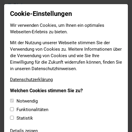
Cookie-Einstellungen
Wir verwenden Cookies, um Ihnen ein optimales
Berichte
Webseiten-Erlebnis zu bieten.
Drucken
Mit der Nutzung unserer Webseite stimmen Sie der
Verwendung von Cookies zu. Weitere Informationen über
die Verwendung von Cookies und wie Sie Ihre
WASSERBALL
Einwilligung für die Zukunft widerrufen können, finden Sie
05.12.2020
in unseren Datenschutzhinweisen.
BAYERISCHER
Datenschutzerklärung
SCHWIMMVERBAND INVESTIERT
Welchen Cookies stimmen Sie zu?
WEITER IN NÜRNBERGS
WASSER(BALL)SPORT
Notwendig
Funktionalitäten
Der Landesstützpunkt Wasserball in Nürnberg wurde
Statistik
verlängert
Details zeigen