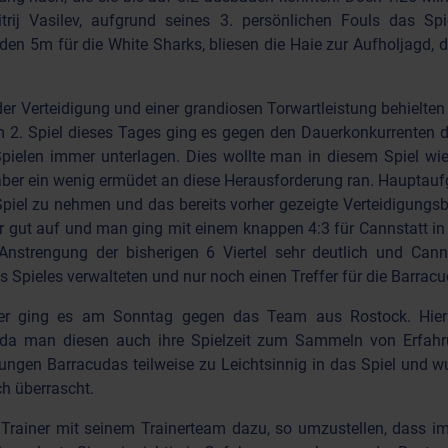
trij Vasilev, aufgrund seines 3. persönlichen Fouls das Spi
 5m für die White Sharks, bliesen die Haie zur Aufholjagd, di
er Verteidigung und einer grandiosen Torwartleistung behielte
Im 2. Spiel dieses Tages ging es gegen den Dauerkonkurrenten 
Spielen immer unterlagen. Dies wollte man in diesem Spiel 
ber ein wenig ermüdet an diese Herausforderung ran. Hauptaufg
iel zu nehmen und das bereits vorher gezeigte Verteidigungsbo
r gut auf und man ging mit einem knappen 4:3 für Cannstatt in 
Anstrengung der bisherigen 6 Viertel sehr deutlich und Can
s Spieles verwalteten und nur noch einen Treffer für die Barra
rger ging es am Sonntag gegen das Team aus Rostock. Hie
t, da man diesen auch ihre Spielzeit zum Sammeln von Erfah
jungen Barracudas teilweise zu Leichtsinnig in das Spiel und w
h überrascht.
 Trainer mit seinem Trainerteam dazu, so umzustellen, dass im