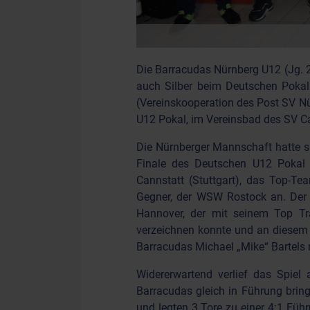
Die Barracudas Nürnberg U12 (Jg. 2
auch Silber beim Deutschen Pokal
(Vereinskooperation des Post SV 
U12 Pokal, im Vereinsbad des SV Cann
Die Nürnberger Mannschaft hatte s
Finale des Deutschen U12 Pokal q
Cannstatt (Stuttgart), das Top-T
Gegner, der WSW Rostock an. Der S
Hannover, der mit seinem Top Tra
verzeichnen konnte und an diesem 
Barracudas Michael „Mike“ Bartels n
Widererwartend verlief das Spiel
Barracudas gleich in Führung brin
und legten 3 Tore zu einer 4:1 Füh