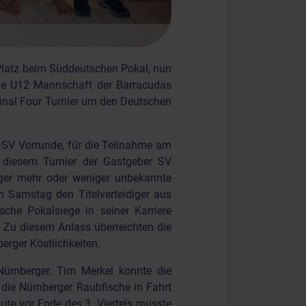
 Platz beim Süddeutschen Pokal, nun
die U12 Mannschaft der Barracudas
nal Four Turnier um den Deutschen
DSV Vorrunde, für die Teilnahme am
i diesem Turnier der Gastgeber SV
rger mehr oder weniger unbekannte
m Samstag den Titelverteidiger aus
che Pokalsiege in seiner Karriere
 Zu diesem Anlass überreichten die
erger Köstlichkeiten.
Nürnberger, Tim Merkel konnte die
die Nürnberger Raubfische in Fahrt
ute vor Ende des 3. Viertels musste