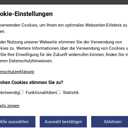
Leistungs- & Wettkampfsport
Breitensport
Bildung
okie-Einstellungen
 verwenden Cookies, um Ihnen ein optimales Webseiten-Erlebnis zu
en.
 der Nutzung unserer Webseite stimmen Sie der Verwendung von
kies zu. Weitere Informationen über die Verwendung von Cookies 
Sie Ihre Einwilligung für die Zukunft widerrufen können, finden Sie i
eren Datenschutzhinweisen.
L
enschutzerklärung
chen Cookies stimmen Sie zu?
ER MEDAILLE FÜR BARRACUDA
Notwendig
Funktionalitäten
Statistik
WUCHS BEIM FINAL FOUR TUR
ails zeigen
12 Pokal 2020
Alle auswählen
Auswahl bestätigen
Ablehnen