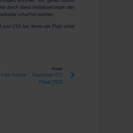
erringern konnten. Wir gehen davon
eler durch diese Verbesserungen den
nalkader schaffen werden.
 und U16, bei denen ein Platz unter
Weiter
l Four Turnier – Deutscher U12
Pokal 2020