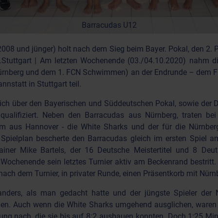
Barracudas U12
008 und jünger) holt nach dem Sieg beim Bayer. Pokal, den 2.
.Stuttgart | Am letzten Wochenende (03./04.10.2020) nahm 
Nürnberg und dem 1. FCN Schwimmen) an der Endrunde – dem Fi
statt in Stuttgart teil.
ich über den Bayerischen und Süddeutschen Pokal, sowie der 
ualifiziert. Neben den Barracudas aus Nürnberg, traten be
eam aus Hannover - die White Sharks und der für die Nürnbe
pielplan bescherte den Barracudas gleich im ersten Spiel a
iner Mike Bartels, der 16 Deutsche Meistertitel und 8 Deuts
Wochenende sein letztes Turnier aktiv am Beckenrand bestritt.
ach dem Turnier, in privater Runde, einen Präsentkorb mit Nürnb
 anders, als man gedacht hatte und der jüngste Spieler der 
gen. Auch wenn die White Sharks umgehend ausglichen, waren 
rung nach, die sie bis auf 8:2 ausbauen konnten. Doch 1:25 Min