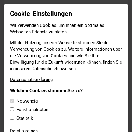
Cookie-Einstellungen
Wir verwenden Cookies, um Ihnen ein optimales
Bildung
BSV-Vereinsportal
Webseiten-Erlebnis zu bieten.
Drucken
Mit der Nutzung unserer Webseite stimmen Sie der
Verwendung von Cookies zu. Weitere Informationen über
die Verwendung von Cookies und wie Sie Ihre
BSV-VEREINSPORTAL
Einwilligung für die Zukunft widerrufen können, finden Sie
in unseren Datenschutzhinweisen.
Zugang zum BSV-Vereinsportal für Personen und Vereine.
Datenschutzerklärung
LOGIN BSV-VEREINSPORTAL
Welchen Cookies stimmen Sie zu?
Notwendig
Unter dem obengenannten Link finden Sie folgende
Anmeldemaske:
Funktionalitäten
Statistik
Details zeigen