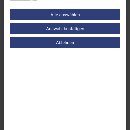
München
(qualifizierter Landesstützpunkt Schwimmen)
Alle auswählen
Olympia-Schwimmhalle
Coubertinplatz 1
Auswahl bestätigen
80809 München
Ablehnen
Kontaktperson
Sheela Shult
Mail:
Sheela Schult
Ansprechpartner:
Olaf Bünde
ehem. Bundestrainer Nachwuchs Freiwasser und
BSV-Landestrainer
Mail:
Olaf Bünde
Tino Zimmermann
BSV-Leistungssportkoordinator und