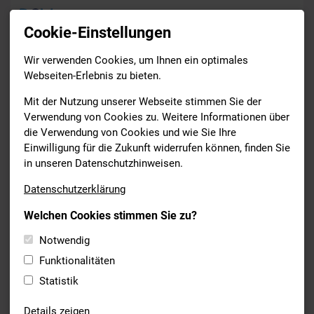
Cookie-Einstellungen
Wir verwenden Cookies, um Ihnen ein optimales
Leistungs- & Wettkampfsport
Schwimmen
Webseiten-Erlebnis zu bieten.
Stützpunkte
DSV-Bundesstützpunkt Bayern
Mit der Nutzung unserer Webseite stimmen Sie der
Drucken
Verwendung von Cookies zu. Weitere Informationen über
die Verwendung von Cookies und wie Sie Ihre
Einwilligung für die Zukunft widerrufen können, finden Sie
DSV BUNDESSTÜTZPUNKT
in unseren Datenschutzhinweisen.
FREIWASSERSCHWIMMEN IN
Datenschutzerklärung
BAYERN
Welchen Cookies stimmen Sie zu?
Trainingsstätten:
Notwendig
Würzburg
Funktionalitäten
Wolfgang-Adami-Bad
Statistik
Oberer Bogenweg 1
97074 Würzburg
Details zeigen