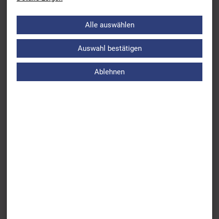
Mit dem Zertifikat wird den Vereinen eine ausgezeichnete
Arbeit im breitensportlichen Bereich attestiert. Genauere
Alle auswählen
Informationen gibt es unter
www.schwimmaktiv.de
Auswahl bestätigen
Ablehnen
Zurück
Zeitraum zum Einlösen Seepferdchen-Gutschein
verlängert
Weiter
Erfolgreich abgeschlossene Trainer C Ausbildung
ÜBERSICHT AKTUELLES