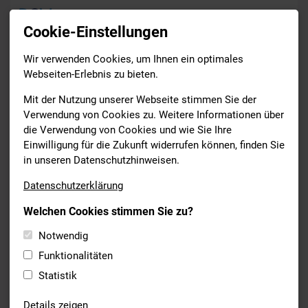
Cookie-Einstellungen
Wir verwenden Cookies, um Ihnen ein optimales
News
Webseiten-Erlebnis zu bieten.
Drucken
Mit der Nutzung unserer Webseite stimmen Sie der
Verwendung von Cookies zu. Weitere Informationen über
die Verwendung von Cookies und wie Sie Ihre
BSV ALLGEMEIN
Einwilligung für die Zukunft widerrufen können, finden Sie
17.09.2022
in unseren Datenschutzhinweisen.
ZERTIFIKAT SCHWIMM AKTIV
Datenschutzerklärung
Im Rahmen der diesjährigen Trainertagung im Kloster St. Josef
Welchen Cookies stimmen Sie zu?
in Neumarkt in der Oberpfalz wurden die ersten Vereine mit
dem Zertifikat Schwimm Aktiv ausgezeichnet. Vertreter vom
Notwendig
SC Landshut und dem TSV 1850 Lindau waren vor Ort und
Funktionalitäten
konnten ihre Tafel persönlich in Empfang nehmen. Auch der
Statistik
Post SV Nürnberg, der TSV Altenfurt und der TSV Jahn Freising
haben die Zertifizierung erreicht.
Details zeigen