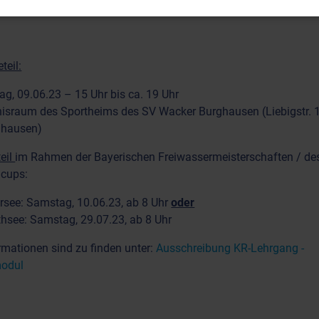
ung:
Ausbildung zum Wettkampfrichter
teil:
tag, 09.06.23 – 15 Uhr bis ca. 19 Uhr
israum des Sportheims des SV Wacker Burghausen (Liebigstr. 
ghausen)
teil
im Rahmen der Bayerischen Freiwassermeisterschaften / de
cups:
see: Samstag, 10.06.23, ab 8 Uhr
oder
hsee: Samstag, 29.07.23, ab 8 Uhr
rmationen sind zu finden unter:
Ausschreibung KR-Lehrgang -
modul