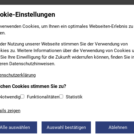
Leistungs- & Wettkampfsport
Breitensport
Bildung
okie-Einstellungen
 verwenden Cookies, um Ihnen ein optimales Webseiten-Erlebnis zu
en.
 der Nutzung unserer Webseite stimmen Sie der Verwendung von
kies zu. Weitere Informationen über die Verwendung von Cookies 
Sie Ihre Einwilligung für die Zukunft widerrufen können, finden Sie i
eren Datenschutzhinweisen.
RSCHWIMMEN
enschutzerklärung
chen Cookies stimmen Sie zu?
FRICHTERLEHRGANG – MODU
Notwendig
Funktionalitäten
Statistik
WASSER
ails zeigen
che Schwimmverband bietet für interessierte Kampfrichter eine
an. Der bestandene Lehrgang berechtigt zum Kampfrichtermodul
Alle auswählen
Auswahl bestätigen
Ablehnen