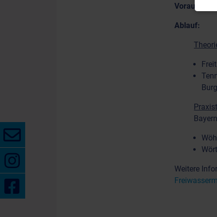
Voraussetz
Ablauf:
Theorie
Frei
Tenn
Bur
Praxis
Bayern
Wöhr
Wört
Weitere Info
Freiwasser