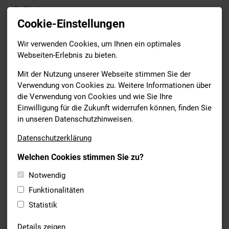
Cookie-Einstellungen
Wir verwenden Cookies, um Ihnen ein optimales
News
Webseiten-Erlebnis zu bieten.
Drucken
Mit der Nutzung unserer Webseite stimmen Sie der
Verwendung von Cookies zu. Weitere Informationen über
die Verwendung von Cookies und wie Sie Ihre
SYNCHRONSCHWIMMEN
Einwilligung für die Zukunft widerrufen können, finden Sie
05.04.2022
in unseren Datenschutzhinweisen.
64. DEUTSCHE
Datenschutzerklärung
MEISTERSCHAFTEN IM
Welchen Cookies stimmen Sie zu?
SYNCHRONSCHWIMMEN
Notwendig
Am Wochenende starteten unsere Bayerischen
Funktionalitäten
Synchronschwimmer*innen bei der Deutschen Meisterschaft in
Zwickau.
Statistik
Hier
findet ihr mehr dazu.
Details zeigen