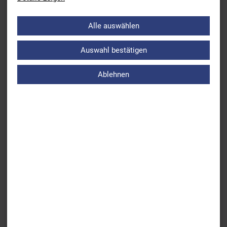
Alle auswählen
Zurück
Auswahl bestätigen
Bayerische Schwimm-Mehrkampf (SMK) Jahrg. 2010/11
Ablehnen
Weiter
Stumpfes Kachelzählen? – Nicht mit uns! Erlebe 4 Tage
voller Action und Spannung im, am und auf dem Wasser
ÜBERSICHT AKTUELLES
BSV
Leistungs- & Wettkampfsport