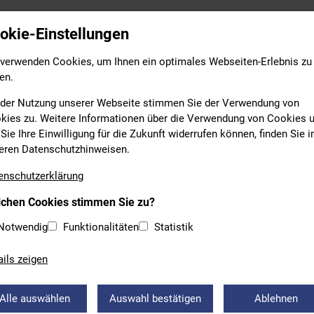
Leistungs- & Wettkampfsport
Breitensport
Bildung
okie-Einstellungen
 verwenden Cookies, um Ihnen ein optimales Webseiten-Erlebnis zu
en.
 der Nutzung unserer Webseite stimmen Sie der Verwendung von
kies zu. Weitere Informationen über die Verwendung von Cookies 
Sie Ihre Einwilligung für die Zukunft widerrufen können, finden Sie i
eren Datenschutzhinweisen.
RSCHWIMMEN
enschutzerklärung
chen Cookies stimmen Sie zu?
RNCUP 2020
Notwendig
Funktionalitäten
Statistik
nd der nicht durchzuführenden Hygienemaßnahmen abgesagt.
ails zeigen
erten Hygienemaßnahmen auf dem ursprünglich geplanten Gelän
 absagen.
Alle auswählen
Auswahl bestätigen
Ablehnen