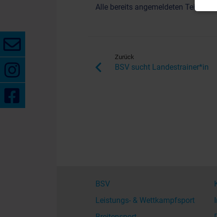
Alle bereits angemeldeten Teilnehme
Zurück
BSV sucht Landestrainer*in
BSV
Leistungs- & Wettkampfsport
Breitensport