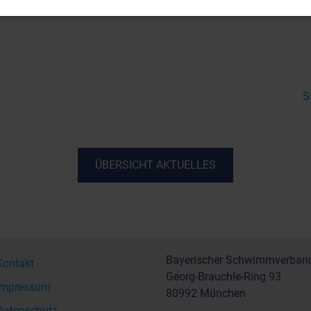
r*innen werden per Mail separat informiert und erhalten selbst
S
ÜBERSICHT AKTUELLES
Bayerischer Schwimmverband
Kontakt
Georg-Brauchle-Ring 93
Impressum
80992 München
Datenschutz