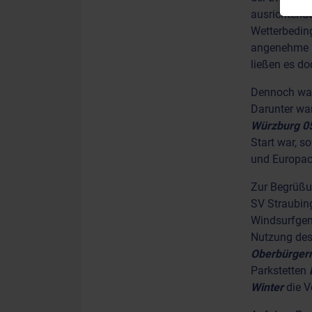
ausrichtende
Wetterbeding
angenehme 2
ließen es do
Dennoch ware
Darunter wa
Würzburg 0
Start war, s
und Europac
Zur Begrüßu
SV Straubi
Windsurfgem
Nutzung des
Oberbürger
Parkstetten
Winter
die V