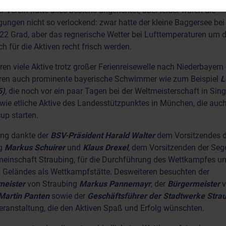
r Verein hatte alles bestens angerichtet, aber leider waren die
ungen nicht so verlockend: zwar hatte der kleine Baggersee bei
2 Grad, aber das regnerische Wetter bei Lufttemperaturen um d
ch für die Aktiven recht frisch werden.
n viele Aktive trotz großer Ferienreisewelle nach Niederbayern 
ren auch prominente bayerische Schwimmer wie zum Beispiel
L
5)
, die noch vor ein paar Tagen bei der Weltmeisterschaft in Si
owie etliche Aktive des Landesstützpunktes in München, die auch
up starten.
ng dankte der
BSV-Präsident Harald Walter
dem Vorsitzendes 
ng
Markus Schuirer
und
Klaus Drexel
, dem Vorsitzenden der Seg
einschaft Straubing, für die Durchführung des Wettkampfes un
 Geländes als Wettkampfstätte. Desweiteren besuchten der
meister
von Straubing
Markus Pannemayr
, der
Bürgermeister
Martin Panten
sowie der
Geschäftsführer der Stadtwerke Stra
eranstaltung, die den Aktiven Spaß und Erfolg wünschten.