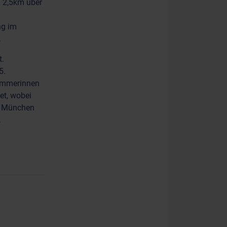
 2,5km über
ng im
e.
t.
5.
wimmerinnen
et, wobei
n München
t.