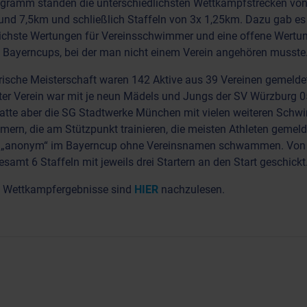
gramm standen die unterschiedlichsten Wettkampfstrecken von
und 7,5km und schließlich Staffeln von 3x 1,25km. Dazu gab es
lichste Wertungen für Vereinsschwimmer und eine offene Wertu
Bayerncups, bei der man nicht einem Verein angehören musst
rische Meisterschaft waren 142 Aktive aus 39 Vereinen gemelde
ter Verein war mit je neun Mädels und Jungs der SV Würzburg 0
atte aber die SG Stadtwerke München mit vielen weiteren Sch
rn, die am Stützpunkt trainieren, die meisten Athleten gemeld
si „anonym“ im Bayerncup ohne Vereinsnamen schwammen. Vo
samt 6 Staffeln mit jeweils drei Startern an den Start geschick
 Wettkampfergebnisse sind
HIER
nachzulesen.