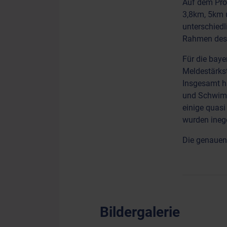
Auf dem Pro
3,8km, 5km 
unterschied
Rahmen des 
Für die baye
Meldestärks
Insgesamt h
und Schwimme
einige qua
wurden inege
Die genauen
Bildergalerie