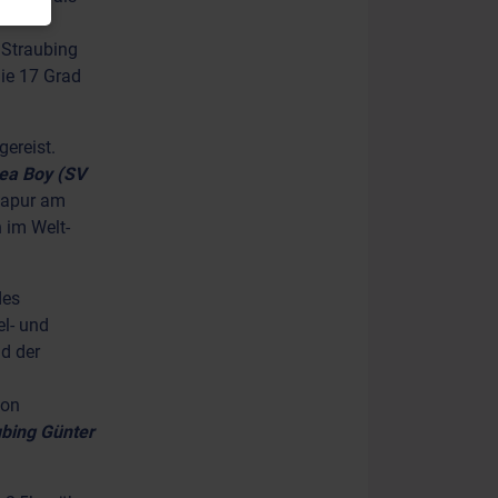
 Straubing
ie 17 Grad
gereist.
ea Boy (SV
ngapur am
 im Welt-
des
el- und
d der
von
ubing Günter