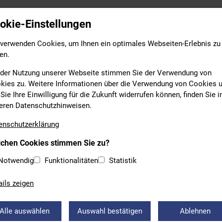
Leistungs- & Wettkampfsport
Breitensport
Bildung
okie-Einstellungen
 verwenden Cookies, um Ihnen ein optimales Webseiten-Erlebnis zu
en.
 der Nutzung unserer Webseite stimmen Sie der Verwendung von
kies zu. Weitere Informationen über die Verwendung von Cookies 
Sie Ihre Einwilligung für die Zukunft widerrufen können, finden Sie i
eren Datenschutzhinweisen.
RSCHWIMMEN
enschutzerklärung
chen Cookies stimmen Sie zu?
REIWASSER + BAYERNCUP 2.
Notwendig
Funktionalitäten
Statistik
HGANG STRAUBING
ails zeigen
 in Parkstetten bei Straubing fand am Samstag der letzte Wettk
. Die
Internationalen Bayerischen aquafeel Freiwassermeister
Alle auswählen
Auswahl bestätigen
Ablehnen
Durchgang des
Bayerncups
standen an. Der
Schwimmverein Str