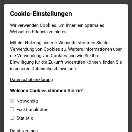
Cookie-Einstellungen
Wir verwenden Cookies, um Ihnen ein optimales
News
Webseiten-Erlebnis zu bieten.
Drucken
Mit der Nutzung unserer Webseite stimmen Sie der
Verwendung von Cookies zu. Weitere Informationen über
die Verwendung von Cookies und wie Sie Ihre
SCHWIMMEN
Einwilligung für die Zukunft widerrufen können, finden Sie
10.10.2021
in unseren Datenschutzhinweisen.
ENDLICH WIEDER EINE
Datenschutzerklärung
SPANNENDE MEDAILLENJAGD IM
Welchen Cookies stimmen Sie zu?
RAHMEN DER BAYERISCHEN
JAHRGANGSMEISTERSCHAFTEN
Notwendig
Funktionalitäten
Am Wochenende fanden die Bayerischen
Statistik
Jahrgangsmeisterschaften in Regensburg/Bayreuth statt.
Neben starkem Anfeuern, Mitfiebern und der Freude über das
Details zeigen
Zusammenkommen und über das Konkurrieren, gab es auch