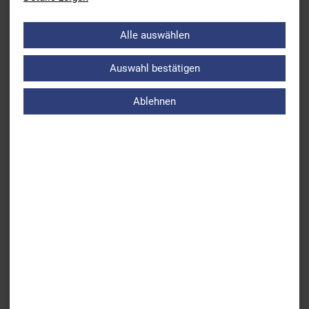
eine Vielzahl an Bayerischen Altersklassenrekorden.
Hier
könnt
ihr mehr darüber erfahren.
Alle auswählen
Auswahl bestätigen
Ablehnen
Zurück
Ehrung von Leonie Antonia Beck durch den Präsidenten
des BSV
Weiter
Aktuell
ÜBERSICHT AKTUELLES
BSV