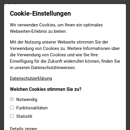
Cookie-Einstellungen
Wir verwenden Cookies, um Ihnen ein optimales
News
Webseiten-Erlebnis zu bieten.
Drucken
Mit der Nutzung unserer Webseite stimmen Sie der
Verwendung von Cookies zu. Weitere Informationen über
die Verwendung von Cookies und wie Sie Ihre
FREIWASSERSCHWIMMEN
Einwilligung für die Zukunft widerrufen können, finden Sie
22.09.2024
in unseren Datenschutzhinweisen.
ERFOLG BEIM EUROPACUP IN
Datenschutzerklärung
RAZANAC
Welchen Cookies stimmen Sie zu?
Lea Boy trumpfte bei der letzten Station des Europacups in
Notwendig
Razanac (Kroatien) groß auf. Wie schon die Woche zuvor
siegte die 24-jährige, die für den SV Würzburg 05 startet. Bei
Funktionalitäten
besten Wetter-Bedingungen aber kaltem Wasser schlug Lea
Statistik
nach 2:00:50,93 als erste Frau am Anschlagbalken an. nach ihr
kamen Lisa Pou (Monaco / 2:00:53,67) und Jeannette Spiwoks
Details zeigen