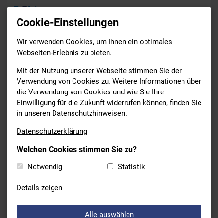
Cookie-Einstellungen
Wir verwenden Cookies, um Ihnen ein optimales
News
Webseiten-Erlebnis zu bieten.
Drucken
Mit der Nutzung unserer Webseite stimmen Sie der
Verwendung von Cookies zu. Weitere Informationen über
die Verwendung von Cookies und wie Sie Ihre
MASTERS
Einwilligung für die Zukunft widerrufen können, finden Sie
28.11.2023
in unseren Datenschutzhinweisen.
KURZBAHN-EM DER MASTERS
Datenschutzerklärung
AUF MADEIRA
Welchen Cookies stimmen Sie zu?
Madeira ist der Austragungsort der ersten
Masters-Kurzbahn-
Notwendig
Statistik
Europameisterschaft.
Bei der recht kurzfristig
ausgeschriebenen Meisterschaft werden
acht Bayern
in 36
Details zeigen
Rennen auf Medaillenjagd gehen. Die Infos dazu bringen wir
Euch hier.
Alle auswählen
Detaillierte Informationen zu der Meisterschaft inclusive Link