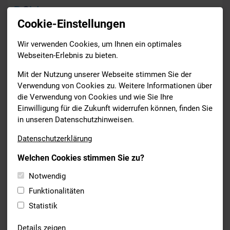
Cookie-Einstellungen
Wir verwenden Cookies, um Ihnen ein optimales
News
Webseiten-Erlebnis zu bieten.
Drucken
Mit der Nutzung unserer Webseite stimmen Sie der
Verwendung von Cookies zu. Weitere Informationen über
die Verwendung von Cookies und wie Sie Ihre
SYNCHRONSCHWIMMEN
Einwilligung für die Zukunft widerrufen können, finden Sie
18.12.2023
in unseren Datenschutzhinweisen.
MARLENE BOJER BEENDET IHRE
Datenschutzerklärung
KARRIERE
Welchen Cookies stimmen Sie zu?
Am Samstag bei der von den Isarnixen federführend
Notwendig
ausgerichteten Wassershow der SG Stadtwerke München im
Münchner Nordbad hat
Marlene Bojer
bei ihrer
Funktionalitäten
Abschiedsvorstellung nochmal ihr ganzes Können aufblitzen
Statistik
lassen.
Details zeigen
Im Märchen
Schneewittchen
hat Marlene vor ca. 500