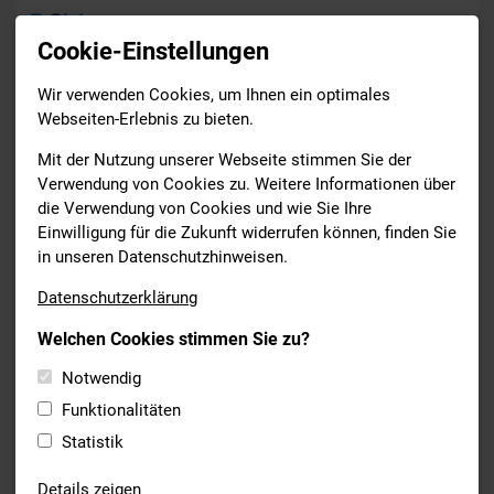
Cookie-Einstellungen
Wir verwenden Cookies, um Ihnen ein optimales
News
Webseiten-Erlebnis zu bieten.
Drucken
Mit der Nutzung unserer Webseite stimmen Sie der
Verwendung von Cookies zu. Weitere Informationen über
die Verwendung von Cookies und wie Sie Ihre
BSV ALLGEMEIN
Einwilligung für die Zukunft widerrufen können, finden Sie
07.07.2023
in unseren Datenschutzhinweisen.
MINISTERPRÄSIDENT VERLEIHT
Datenschutzerklärung
VERDIENSTORDEN AN CLAUS
Welchen Cookies stimmen Sie zu?
SWATOSCH
Notwendig
Im Rahmen der Verleihung des Bayerischen Verdienstordens
Funktionalitäten
am 5. Juli in der Residenz in München, überreichte
Ministerpräsident Dr. Söder den Verdienstorden an Club
Statistik
Vorstand Claus Swatosch. Der Schwimm-Chef ist damit nach
Michael A. Roth (2007) erst der zweite Vorstand eines FCN
Details zeigen