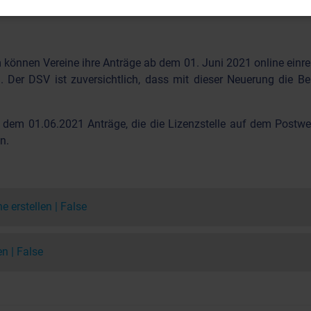
 und schneller beantragt werden!
können Vereine ihre Anträge ab dem 01. Juni 2021 online einreic
 Der DSV ist zuversichtlich, dass mit dieser Neuerung die Bea
b dem 01.06.2021 Anträge, die die Lizenzstelle auf dem Postwe
n.
e erstellen
False
en
False