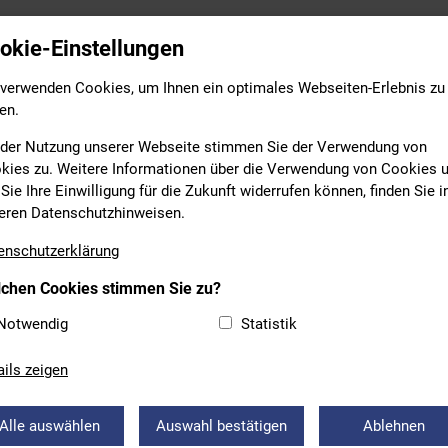
Leistungs- & Wettkampfsport
Breitensport
Bildung
okie-Einstellungen
 verwenden Cookies, um Ihnen ein optimales Webseiten-Erlebnis zu
en.
 der Nutzung unserer Webseite stimmen Sie der Verwendung von
kies zu. Weitere Informationen über die Verwendung von Cookies 
Sie Ihre Einwilligung für die Zukunft widerrufen können, finden Sie i
eren Datenschutzhinweisen.
EIN
enschutzerklärung
chen Cookies stimmen Sie zu?
RUNGEN BEI DER BEANTRAGU
Notwendig
Statistik
REGISTRIERUNGEN UND
ails zeigen
TRECHTWECHSELN
Alle auswählen
Auswahl bestätigen
Ablehnen
gen und Startrechtwechsel können künftig über ein digitales Fo