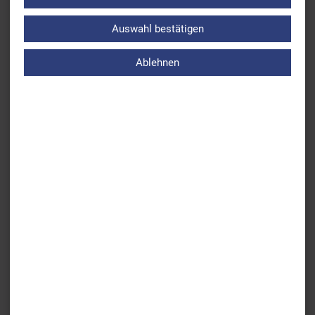
Zurück
Paralympics-Update: Platz 6 und Deutscher Rekord für
Auswahl bestätigen
Taliso Engel über 400m Freistil
Ablehnen
Weiter
Ergebnisse der Kadersichtung für den Landeskader 3 für
die Saison 2021/22 (Jahrgang 2006 bis 2009)
ÜBERSICHT AKTUELLES
BSV
Leistungs- & Wettkampfsport
Breitensport
Bildung