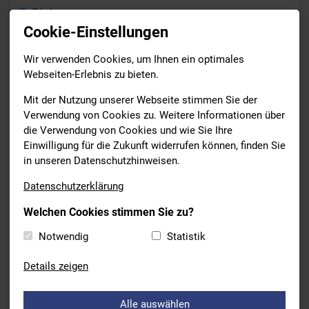
Cookie-Einstellungen
Wir verwenden Cookies, um Ihnen ein optimales
News
Webseiten-Erlebnis zu bieten.
Drucken
Mit der Nutzung unserer Webseite stimmen Sie der
Verwendung von Cookies zu. Weitere Informationen über
die Verwendung von Cookies und wie Sie Ihre
SCHWIMMEN
Einwilligung für die Zukunft widerrufen können, finden Sie
22.08.2021
in unseren Datenschutzhinweisen.
PARALYMPISCHE SPIELE 2021
Datenschutzerklärung
Ab Mittwoch (25.08.2021) finden die Paralympischen Spiele im
Welchen Cookies stimmen Sie zu?
Schwimmen statt. Mit dabei sind Taliso Engel und Josia Topf.
Notwendig
Statistik
Die Wettkampfstrecken von Josia und Taliso findet ihr
hier
.
Details zeigen
Alle auswählen