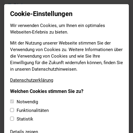
Cookie-Einstellungen
Wir verwenden Cookies, um Ihnen ein optimales
News
Webseiten-Erlebnis zu bieten.
Drucken
Mit der Nutzung unserer Webseite stimmen Sie der
Verwendung von Cookies zu. Weitere Informationen über
die Verwendung von Cookies und wie Sie Ihre
SCHWIMMEN
Einwilligung für die Zukunft widerrufen können, finden Sie
04.09.2024
in unseren Datenschutzhinweisen.
RSP REGENSBURG BIS 31.08.2028
Datenschutzerklärung
VERLÄNGERT
Welchen Cookies stimmen Sie zu?
Mit großer Freude unterzeichneten am Montag, den
Notwendig
02.09.2024, der Präsident des BSV,
Harald Walter,
und der 1.
Vorsitzende des Schwimmclub Regensburg e.V. (SCR),
Claus
Funktionalitäten
Ludwig
, in Erlangen den Vertrag als Regionalstützpunkt
Statistik
Schwimmen des BSV.
Details zeigen
Der Vertrag wurde auf weitere 4 Jahre bis zum 31.08.2028