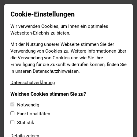
Cookie-Einstellungen
Wir verwenden Cookies, um Ihnen ein optimales
News
Webseiten-Erlebnis zu bieten.
Drucken
Mit der Nutzung unserer Webseite stimmen Sie der
Verwendung von Cookies zu. Weitere Informationen über
die Verwendung von Cookies und wie Sie Ihre
SCHWIMMEN
Einwilligung für die Zukunft widerrufen können, finden Sie
03.06.2021
in unseren Datenschutzhinweisen.
TAG 1 DER DEUTSCHEN
Datenschutzerklärung
MEISTERSCHAFT 2021 - UPDATE
Welchen Cookies stimmen Sie zu?
Hier
könnt ihr mehr über die Ergebnis des heutigen Tages
Notwendig
erfahren.
Funktionalitäten
Statistik
Details zeigen