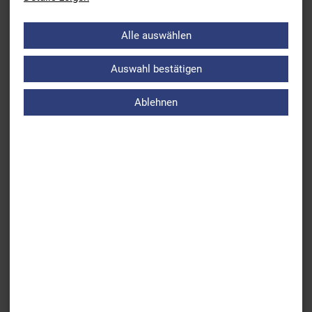
Zurück
Alle auswählen
Tag 3 der Deutschen Meisterschaft 2021 - Update
Auswahl bestätigen
Weiter
Sichtung zum Landeskader 3 für die Saison 2021/22
Ablehnen
ÜBERSICHT AKTUELLES
BSV
Leistungs- & Wettkampfsport
Breitensport
Bildung
Schwimmjugend