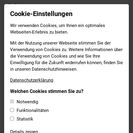
Cookie-Einstellungen
Wir verwenden Cookies, um Ihnen ein optimales
News
Webseiten-Erlebnis zu bieten.
Drucken
Mit der Nutzung unserer Webseite stimmen Sie der
Verwendung von Cookies zu. Weitere Informationen über
die Verwendung von Cookies und wie Sie Ihre
SCHWIMMEN
Einwilligung für die Zukunft widerrufen können, finden Sie
04.06.2021
in unseren Datenschutzhinweisen.
TAG 2 DER DEUTSCHEN
Datenschutzerklärung
MEISTERSCHAFT 2021 - UPDATE
Welchen Cookies stimmen Sie zu?
Auch der zweite Tag der DM 2021 im Schwimmen neigt sich
Notwendig
dem Ende. Heute sind erneut 18 bayerische Schwimmer*innen
an den Start gegangen. Wie sich die bayerischen
Funktionalitäten
Schwimmer*innen geschlagen haben, könnt ihr
hier
lesen.
Statistik
Details zeigen