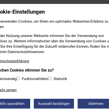
Leistungs- & Wettkampfsport
Breitensport
Bildung
okie-Einstellungen
 verwenden Cookies, um Ihnen ein optimales Webseiten-Erlebnis zu
en.
 der Nutzung unserer Webseite stimmen Sie der Verwendung von
kies zu. Weitere Informationen über die Verwendung von Cookies 
Sie Ihre Einwilligung für die Zukunft widerrufen können, finden Sie i
eren Datenschutzhinweisen.
NACHRICHTEN
enschutzerklärung
chen Cookies stimmen Sie zu?
88 ERLANGEN TRITT DER SSG
Notwendig
Funktionalitäten
Statistik
NGEN BEI
ails zeigen
 01.09.2024 tritt der Verein TB 1888 Erlangen der SSG81 Erlange
Alle auswählen
Auswahl bestätigen
Ablehnen