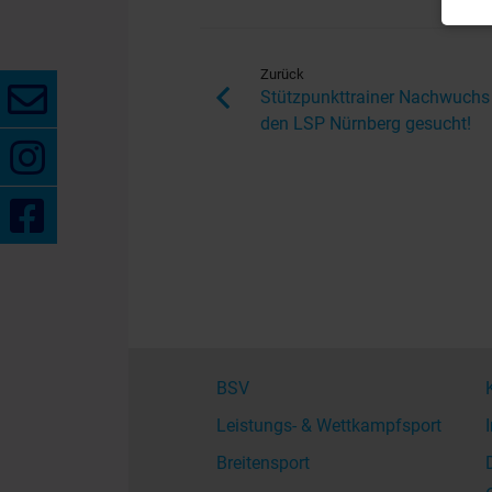
Zurück
Stützpunkttrainer Nachwuchs 
den LSP Nürnberg gesucht!
BSV
Leistungs- & Wettkampfsport
Breitensport