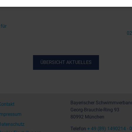
für
02
ÜBERSICHT AKTUELLES
Bayerischer Schwimmverband
Kontakt
Georg-Brauchle-Ring 93
Impressum
80992 München
Datenschutz
Telefon
+ 49 (89) 1490214 - 0