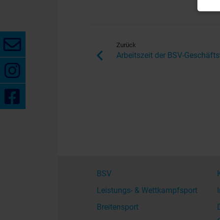
Zurück
Arbeitszeit der BSV-Geschäftst
BSV
Leistungs- & Wettkampfsport
Breitensport