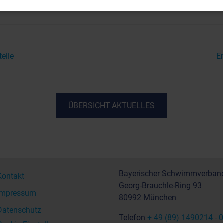
elle
E
ÜBERSICHT AKTUELLES
Bayerischer Schwimmverband
Kontakt
Georg-Brauchle-Ring 93
Impressum
80992 München
Datenschutz
Telefon
+ 49 (89) 1490214 - 0