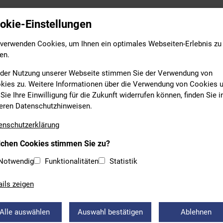
Leistungs- & Wettkampfsport
Breitensport
Bildung
okie-Einstellungen
 verwenden Cookies, um Ihnen ein optimales Webseiten-Erlebnis zu
en.
 der Nutzung unserer Webseite stimmen Sie der Verwendung von
kies zu. Weitere Informationen über die Verwendung von Cookies 
Sie Ihre Einwilligung für die Zukunft widerrufen können, finden Sie i
eren Datenschutzhinweisen.
N
enschutzerklärung
chen Cookies stimmen Sie zu?
FFENTLICHUNG DER KADERLI
Notwendig
Funktionalitäten
Statistik
2022
ails zeigen
ihr die entsprechenden Kaderlisten: Landeskader 2021/22 (Sch
 Kadermitglieder mit Bestandsschutz.
Alle auswählen
Auswahl bestätigen
Ablehnen