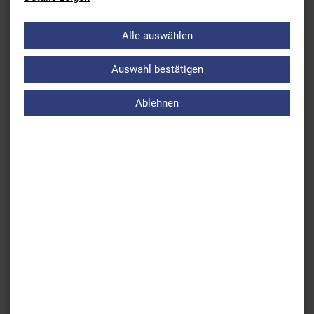
Genehmigung durch den Fachwart Schwimmen ist dennoch
Voraussetzung für die Durchführung einer solchen
Alle auswählen
Veranstaltung.
Auswahl bestätigen
Ablehnen
Zurück
Absage aller Kadermaßnahmen
Weiter
Neue Lehrgänge für das 2021 sind online
ÜBERSICHT AKTUELLES
BSV