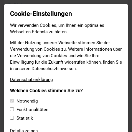
Cookie-Einstellungen
Wir verwenden Cookies, um Ihnen ein optimales
News
Webseiten-Erlebnis zu bieten.
Drucken
Mit der Nutzung unserer Webseite stimmen Sie der
Verwendung von Cookies zu. Weitere Informationen über
die Verwendung von Cookies und wie Sie Ihre
SCHWIMMEN
Einwilligung für die Zukunft widerrufen können, finden Sie
16.10.2020
in unseren Datenschutzhinweisen.
VERWALTUNGSSGEBÜHREN IN
Datenschutzerklärung
DER CORONA-ZEIT
Welchen Cookies stimmen Sie zu?
Für Vergleichswettkämpfe, die bis zum 31.12.2020
Notwendig
durchgeführt werden.
Funktionalitäten
Für Vergleichswettkämpfe, die bis zum 31.12.2020
Statistik
durchgeführt werden und bei denen für die teilnehmenden
Vereine kein Meldegeld erhoben wird, ist keine
Details zeigen
Verwaltungsgebühr an den BSV zu entrichten. Eine