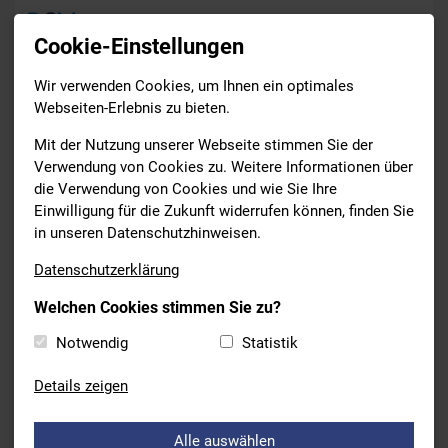
Cookie-Einstellungen
Wir verwenden Cookies, um Ihnen ein optimales
News
Webseiten-Erlebnis zu bieten.
Drucken
Mit der Nutzung unserer Webseite stimmen Sie der
Verwendung von Cookies zu. Weitere Informationen über
die Verwendung von Cookies und wie Sie Ihre
BILDUNG
Einwilligung für die Zukunft widerrufen können, finden Sie
08.10.2024
in unseren Datenschutzhinweisen.
ZERTIFIKATSAUSBILDUNG
Datenschutzerklärung
AQUAFITNESS INSTRUCTOR
Welchen Cookies stimmen Sie zu?
Nach mehr als drei Tagen, vollgepackt mit theoretischen und
Notwendig
Statistik
praktischen Unterrichtseinheiten und Lehrproben, sind wir
stolz auf 17 neue Instructoren, die das DSV Zertifikat
Details zeigen
AQUAFITNESS Instructor führen dürfen. Die Ausbildung war
ebenso abwechslungsreich, wie auch die praktische Tätigkeit
eine fast unendliche Palette an Möglichkeiten bietet -
Alle auswählen