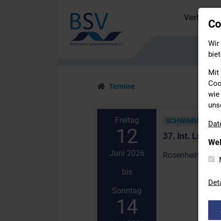
Verband
Co
Wir
biet
Mit
Coo
Termine
wie 
uns
Freitag
SCHWIMMEN
Dat
12
37. Int. Lang
Wel
Juni 2026
Rosenheim | Ver
bis
Det
Sonntag
14