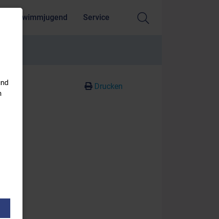
Schwimmjugend
Service
und
Drucken
n