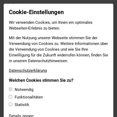
Cookie-Einstellungen
Wir verwenden Cookies, um Ihnen ein optimales
Verband
Verbandstag 2023
Webseiten-Erlebnis zu bieten.
Drucken
Mit der Nutzung unserer Webseite stimmen Sie der
Verwendung von Cookies zu. Weitere Informationen über
die Verwendung von Cookies und wie Sie Ihre
Hier sind die Informationen zum Verbandstag 2023 in Landshut
Einwilligung für die Zukunft widerrufen können, finden Sie
zu finden:
in unseren Datenschutzhinweisen.
Datenschutzerklärung
Welchen Cookies stimmen Sie zu?
Einberufung samt Tagesordnung
PDF 460.93 KB
Notwendig
Funktionalitäten
Verbandstagsheft
PDF 7.54 MB
Statistik
Details zeigen