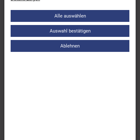
Alle auswählen
Hier findet Ihr Impressionen des Verbandstages 2023 in
Landshut:
Auswahl bestätigen
Viel Spaß beim Anschauen!
Ablehnen