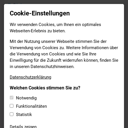
Cookie-Einstellungen
Wir verwenden Cookies, um Ihnen ein optimales
Termine
Webseiten-Erlebnis zu bieten.
Drucken
Mit der Nutzung unserer Webseite stimmen Sie der
Verwendung von Cookies zu. Weitere Informationen über
die Verwendung von Cookies und wie Sie Ihre
Sonntag
Einwilligung für die Zukunft widerrufen können, finden Sie
08
in unseren Datenschutzhinweisen.
März 2026
Datenschutzerklärung
bis
Welchen Cookies stimmen Sie zu?
Sonntag
08
Notwendig
Funktionalitäten
März 2026
Statistik
SCHWIMMEN
Details zeigen