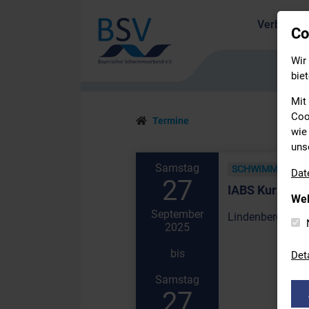
Verband
Co
Wir
biet
Mit
Coo
Termine
wie 
uns
Samstag
SCHWIMMEN
Dat
27
IABS Kurzbah
Wel
September
Lindenberg | Ver
2025
bis
Det
Samstag
27