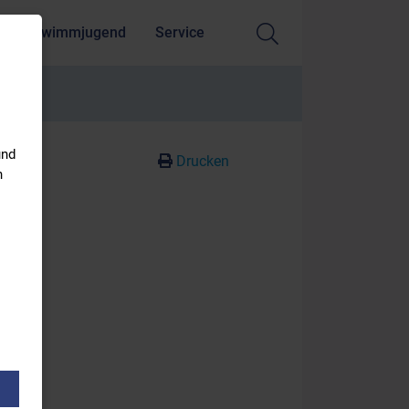
Schwimmjugend
Service
und
Drucken
n