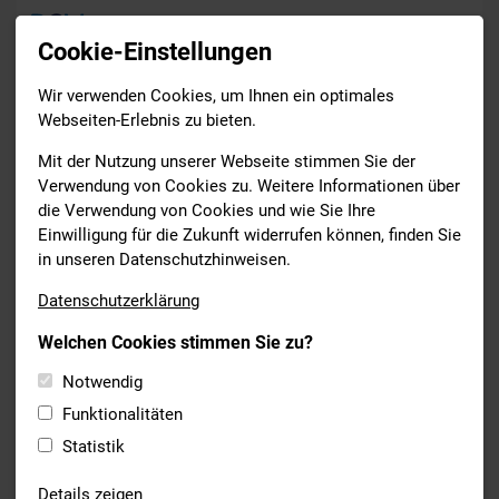
Cookie-Einstellungen
Wir verwenden Cookies, um Ihnen ein optimales
Leistungs- & Wettkampfsport
Freiwasserschwimmen
Webseiten-Erlebnis zu bieten.
Stützpunkte
München
Mit der Nutzung unserer Webseite stimmen Sie der
Drucken
Verwendung von Cookies zu. Weitere Informationen über
die Verwendung von Cookies und wie Sie Ihre
Einwilligung für die Zukunft widerrufen können, finden Sie
MÜNCHEN
in unseren Datenschutzhinweisen.
BSV Landesstützpunkt / qualifizierter
Datenschutzerklärung
DSV-Nachwuchsstützpunkt
Welchen Cookies stimmen Sie zu?
Notwendig
Trainer
Funktionalitäten
Statistik
Details zeigen