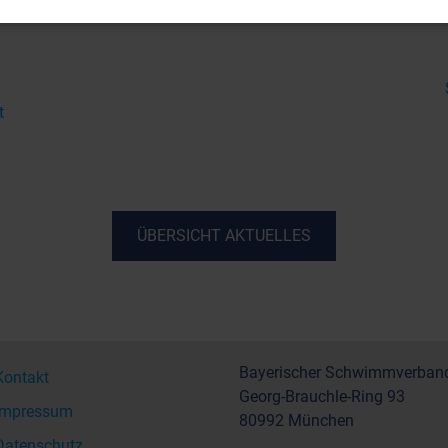
t
ÜBERSICHT AKTUELLES
Bayerischer Schwimmverband
Kontakt
Georg-Brauchle-Ring 93
Impressum
80992 München
Datenschutz