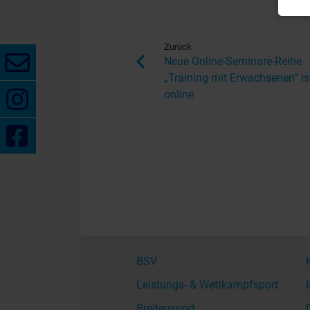
Zurück
Neue Online-Seminare-Reihe
„Training mit Erwachsenen“ is
online
BSV
Leistungs- & Wettkampfsport
Breitensport