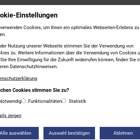
Leistungs- & Wettkampfsport
Breitensport
Bildung
okie-Einstellungen
 verwenden Cookies, um Ihnen ein optimales Webseiten-Erlebnis zu
en.
 der Nutzung unserer Webseite stimmen Sie der Verwendung von
kies zu. Weitere Informationen über die Verwendung von Cookies 
Sie Ihre Einwilligung für die Zukunft widerrufen können, finden Sie i
eren Datenschutzhinweisen.
EIN
enschutzerklärung
chen Cookies stimmen Sie zu?
5.2022: BSV-GESCHÄFTSSTELL
Notwendig
Funktionalitäten
Statistik
HLOSSEN
ails zeigen
sstelle des BSV ist am Freitag, 27. Mai 2022 geschlossen.
Alle auswählen
Auswahl bestätigen
Ablehnen