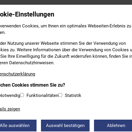
Leistungs- & Wettkampfsport
Breitensport
Bildung
okie-Einstellungen
 verwenden Cookies, um Ihnen ein optimales Webseiten-Erlebnis zu
en.
 der Nutzung unserer Webseite stimmen Sie der Verwendung von
kies zu. Weitere Informationen über die Verwendung von Cookies 
Sie Ihre Einwilligung für die Zukunft widerrufen können, finden Sie i
eren Datenschutzhinweisen.
NACHRICHTEN
enschutzerklärung
chen Cookies stimmen Sie zu?
AHME NEUER VEREIN
Notwendig
Funktionalitäten
Statistik
s des GfP wurde der Verein "Vilshofener Wasserratzn e.V." zum
ails zeigen
(Bezirk Niederbayern) aufgenommen.
Alle auswählen
Auswahl bestätigen
Ablehnen