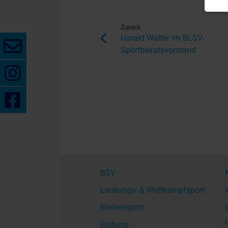
Zurück
Harald Walter im BLSV-
Sportbeiratsvorstand
BSV
Leistungs- & Wettkampfsport
Breitensport
Bildung