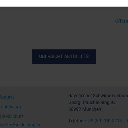
C-Trai
ÜBERSICHT AKTUELLES
Bayerischer Schwimmverband
Kontakt
Georg-Brauchle-Ring 93
Impressum
80992 München
Datenschutz
Telefon
+ 49 (89) 1490214 - 0
Cookie-Einstellungen