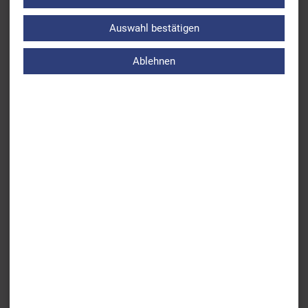
Auswahl bestätigen
Zurück
Ablehnen
BSV führte Videokonferenz mit den
Landtagsabgeordneten Diana Stachowitz und Harald
Güller
Weiter
Taliso Engel - Europameister über 100m Brust
ÜBERSICHT AKTUELLES
BSV
Leistungs- & Wettkampfsport