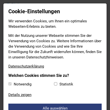
Cookie-Einstellungen
Wir verwenden Cookies, um Ihnen ein optimales
News
Webseiten-Erlebnis zu bieten.
Drucken
Mit der Nutzung unserer Webseite stimmen Sie der
Verwendung von Cookies zu. Weitere Informationen über
die Verwendung von Cookies und wie Sie Ihre
SCHWIMMEN
Einwilligung für die Zukunft widerrufen können, finden Sie
19.05.2021
in unseren Datenschutzhinweisen.
BAYERISCHE
Datenschutzerklärung
JAHRGANGSMEISTERSCHAFTEN
Welchen Cookies stimmen Sie zu?
2021 ABGESAGT
Notwendig
Statistik
In Absprache mit den Fachwarten der Bezirke werden die
diesjährigen bayerischen Jahrgangsmeisterschaften
Details zeigen
abgesagt.
Alle auswählen