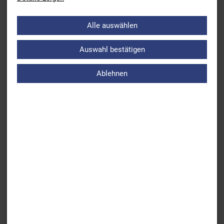
Schwimmbäder und um Probleme des Schwimmsports durch
die Corona-Pandemie. Im Folgenden findet hier auch einen
Antrag, den die SPD-Fraktion zum Thema "Schwimmen" im
Alle auswählen
bayerischen Landtag eingebracht hat.
Auswahl bestätigen
Antrag der SPD-Fraktion
PDF 256.11 KB
Ablehnen
Zurück
EM-Update im Paraschwimmen
Weiter
Bayerische Jahrgangsmeisterschaften 2021 abgesagt
ÜBERSICHT AKTUELLES