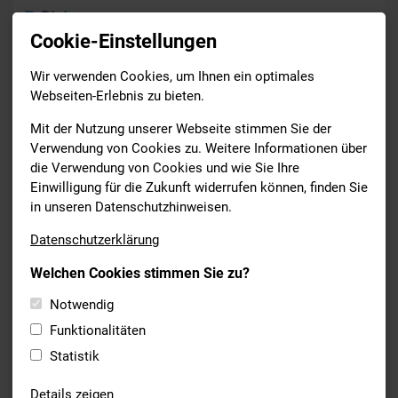
Cookie-Einstellungen
Wir verwenden Cookies, um Ihnen ein optimales
News
Webseiten-Erlebnis zu bieten.
Drucken
Mit der Nutzung unserer Webseite stimmen Sie der
Verwendung von Cookies zu. Weitere Informationen über
die Verwendung von Cookies und wie Sie Ihre
BSV ALLGEMEIN
Einwilligung für die Zukunft widerrufen können, finden Sie
20.05.2021
in unseren Datenschutzhinweisen.
BSV FÜHRTE VIDEOKONFERENZ
Datenschutzerklärung
MIT DEN
Welchen Cookies stimmen Sie zu?
LANDTAGSABGEORDNETEN
DIANA STACHOWITZ UND
Notwendig
HARALD GÜLLER
Funktionalitäten
Statistik
Gestern führte der BSV eine Viko mit Diana Stachowitz und
Harald Güller. Hierbei ging es um die Öffnung der
Details zeigen