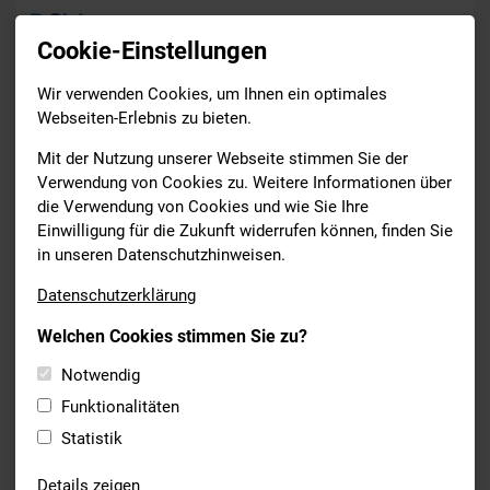
Cookie-Einstellungen
Wir verwenden Cookies, um Ihnen ein optimales
News
Webseiten-Erlebnis zu bieten.
Drucken
Mit der Nutzung unserer Webseite stimmen Sie der
Verwendung von Cookies zu. Weitere Informationen über
die Verwendung von Cookies und wie Sie Ihre
MASTERS
Einwilligung für die Zukunft widerrufen können, finden Sie
26.04.2021
in unseren Datenschutzhinweisen.
DIE "MASTERS-BROSCHÜRE" DES
Datenschutzerklärung
DSV
Welchen Cookies stimmen Sie zu?
Lest es euch doch gerne einmal durch. Ihr findet
hier
Notwendig
allgemeine sowie wichtige Informationen über die Situation
und über den Wiedereinstieg, Wettkämpfe und Training.
Funktionalitäten
Statistik
Details zeigen