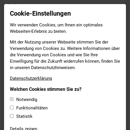
Cookie-Einstellungen
Wir verwenden Cookies, um Ihnen ein optimales
News
Webseiten-Erlebnis zu bieten.
Drucken
Mit der Nutzung unserer Webseite stimmen Sie der
Verwendung von Cookies zu. Weitere Informationen über
die Verwendung von Cookies und wie Sie Ihre
FREIWASSERSCHWIMMEN
Einwilligung für die Zukunft widerrufen können, finden Sie
23.06.2026
in unseren Datenschutzhinweisen.
ERFOLGREICHER
Datenschutzerklärung
FREIWASSERLEHRGANG IN
Welchen Cookies stimmen Sie zu?
MÜNCHEN
Notwendig
Unter der
Leitung von Sheela Schult
, mit
Oliver Reiter als
Funktionalitäten
Trainer
und der mehrfachen Weltmeisterin sowie
Olympiasiegerin
Sharon van Rouwendaal als Mentorin
,
Statistik
erhielten die teilnehmenden Sportlerinnen und Sportler
wertvolle Einblicke in das Freiwasserschwimmen auf höchstem
Details zeigen