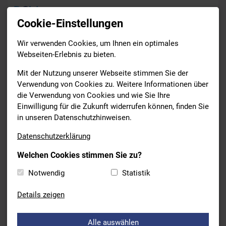
Cookie-Einstellungen
Wir verwenden Cookies, um Ihnen ein optimales
News
Webseiten-Erlebnis zu bieten.
Drucken
Mit der Nutzung unserer Webseite stimmen Sie der
Verwendung von Cookies zu. Weitere Informationen über
die Verwendung von Cookies und wie Sie Ihre
BREITENSPORT
Einwilligung für die Zukunft widerrufen können, finden Sie
24.06.2026
in unseren Datenschutzhinweisen.
SCHWIMMABZEICHENTAG BEIM
Datenschutzerklärung
SSV FORCHHEIM
Welchen Cookies stimmen Sie zu?
Der SVV Forchheim hat letzten Sonntag im Rahmen der
Notwendig
Statistik
bundesweiten Initiative den Schwimmabzeichentag erfolgreich
veranstaltet.
79 Schwimmer und Schwimmerinnen
können
Details zeigen
sich über ein
bestandenes Abzeichen
freuen. Nun gibt es in
der Region 25 neue Seepferdchen, 30 Bronze-, 16 Silber- und 8
Goldbesitzer mehr.
Alle auswählen