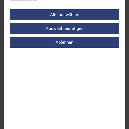
Zurück
Interview mit Leonie Antonie Beck nach ihrem 10
Alle auswählen
Kilometer Rennen bei den Olympischen Spielen
Auswahl bestätigen
Weiter
Ein gelungenes, aber hoffentlich vorerst letztes
Fortbildungswochenende in digitaler Form!
Ablehnen
ÜBERSICHT AKTUELLES
BSV
Leistungs- & Wettkampfsport
Breitensport
Bildung