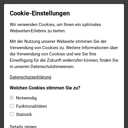
Cookie-Einstellungen
Wir verwenden Cookies, um Ihnen ein optimales
News
Webseiten-Erlebnis zu bieten.
Drucken
Mit der Nutzung unserer Webseite stimmen Sie der
Verwendung von Cookies zu. Weitere Informationen über
die Verwendung von Cookies und wie Sie Ihre
FREIWASSERSCHWIMMEN
Einwilligung für die Zukunft widerrufen können, finden Sie
02.08.2021
in unseren Datenschutzhinweisen.
LEONIE BECK -
Datenschutzerklärung
OLYMPIATEILNEHMERIN TOKIO
Welchen Cookies stimmen Sie zu?
2020
Notwendig
Hier
findet ihr weitere Informationen.
Funktionalitäten
Statistik
Details zeigen