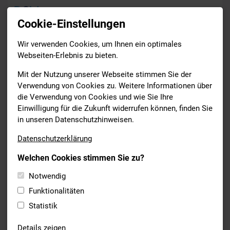
Cookie-Einstellungen
Wir verwenden Cookies, um Ihnen ein optimales
Termine
Webseiten-Erlebnis zu bieten.
Drucken
Mit der Nutzung unserer Webseite stimmen Sie der
Verwendung von Cookies zu. Weitere Informationen über
die Verwendung von Cookies und wie Sie Ihre
Samstag
Einwilligung für die Zukunft widerrufen können, finden Sie
20
in unseren Datenschutzhinweisen.
Juni 2026
Datenschutzerklärung
bis
Welchen Cookies stimmen Sie zu?
Samstag
20
Notwendig
Funktionalitäten
Juni 2026
Statistik
SCHWIMMEN
Details zeigen