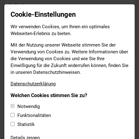
Cookie-Einstellungen
Wir verwenden Cookies, um Ihnen ein optimales
Berichte
Webseiten-Erlebnis zu bieten.
Drucken
Mit der Nutzung unserer Webseite stimmen Sie der
Verwendung von Cookies zu. Weitere Informationen über
die Verwendung von Cookies und wie Sie Ihre
BILDUNG
Einwilligung für die Zukunft widerrufen können, finden Sie
15.03.2022
in unseren Datenschutzhinweisen.
ERFOLGREICHER
Datenschutzerklärung
FORTBILDUNGSTAG IM
Welchen Cookies stimmen Sie zu?
EISWASSER
Notwendig
Fortbildung zum Thema „Schwimmen goes extreme – neuer
Trend Eisschwimmen“
Funktionalitäten
Statistik
Details zeigen