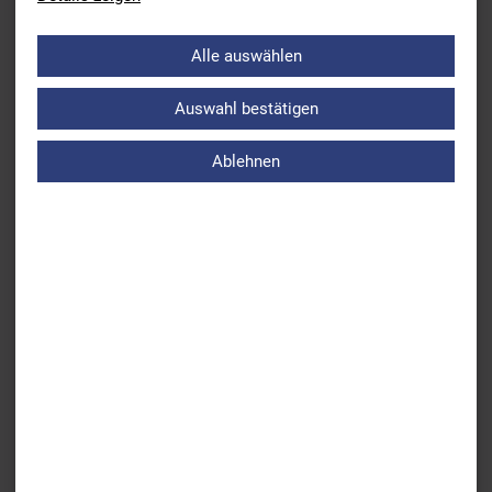
Alle auswählen
Auswahl bestätigen
Ablehnen
Auch in diesem Jahr haben wieder 16
Schwimmtrainer*innen die Gelegenheit genutzt, um sich
mit dem Thema „Schwimmen goes extreme – neuer Trend
Eisschwimmen“ fortzubilden. Sage und schreibe 10
Teilnehmer*innen nutzten dabei die Gelegenheit, selbst
erste Erfahrungen im 5 Grad kalten Wasser der
Eisschwimmarena Wöhrsee zu machen. Wir rufen „Hut ab,
allen Mutigen!“
Wir danken ganz herzlich dem Referenten-Team um