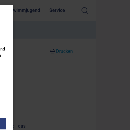
Schwimmjugend
Service
und
Drucken
n
ng wird das