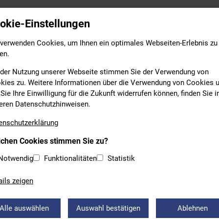
Leistungs- & Wettkampfsport
Breitensport
Bildung
okie-Einstellungen
 verwenden Cookies, um Ihnen ein optimales Webseiten-Erlebnis zu
en.
 der Nutzung unserer Webseite stimmen Sie der Verwendung von
kies zu. Weitere Informationen über die Verwendung von Cookies 
Sie Ihre Einwilligung für die Zukunft widerrufen können, finden Sie i
eren Datenschutzhinweisen.
enschutzerklärung
chen Cookies stimmen Sie zu?
FREISTAAT FÖRDERT DAS
Notwendig
Funktionalitäten
Statistik
PFERDCHEN" UND ÜBERNIMMT
ails zeigen
INSBEITRÄGE
Alle auswählen
Auswahl bestätigen
Ablehnen
Signal für den Vereinssport! Die Bayerische Staatsregieru