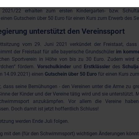
erabzeichen „Seepferdchen“ fördern. Vorschulkinder und Erst
s 2021/22 erhalten zum ersten Kindergarten- bzw. Schul
 einen Gutschein über 50 Euro für einen Kurs zum Erwerb des S
egierung unterstützt den Vereinssport
tsitzung vom 29. Juni 2021 verkündet der Freistaat, dass 
immt der Freistaat für alle bayerische Grundschüler
im komme
chen Sportverein in Höhe von bis zu 30 Euro. Zudem wird d
dchen“ fördern.
Vorschulkinder
und
Erstklässler
des
Schulja
em 14.09.2021) einen
Gutschein über 50 Euro
für einen Kurs zum
r, dass seine Bemühungen - den Vereinen unter die Arme zu gre
inne der Kinder und der Vereine tätig wird und sie unterstütz
hwimmsport anzukämpfen. Vor allem die Vereine haben
en. Doch damit ist jetzt hoffentlich Schluss!
etzung werden Ende Juli folgen.
ung mit den (für den Schwimmsport) wichtigen Änderungen könn