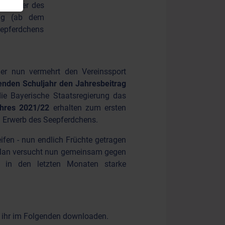
klässler des
tag (ab dem
eepferdchens
er nun vermehrt den Vereinssport
nden Schuljahr
den Jahresbeitrag
ie Bayerische Staatsregierung das
hres 2021/22
erhalten zum ersten
 Erwerb des Seepferdchens.
ifen - nun endlich Früchte getragen
t. Man versucht nun gemeinsam gegen
 in den letzten Monaten starke
t ihr im Folgenden downloaden.