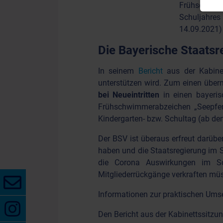
Frühschwimm
Schuljahre
14.09.2021)
Die Bayerische Staatsr
In seinem
Bericht
aus der Kabinet
unterstützen wird. Zum einen übern
bei Neueintritten
in einen bayeris
Frühschwimmerabzeichen „Seepfer
Kindergarten- bzw. Schultag (ab d
Der BSV ist überaus erfreut darübe
haben und die Staatsregierung im S
die Corona Auswirkungen im Sc
Mitgliederrückgänge verkraften müss
Informationen zur praktischen Ums
Den Bericht aus der Kabinettssitz